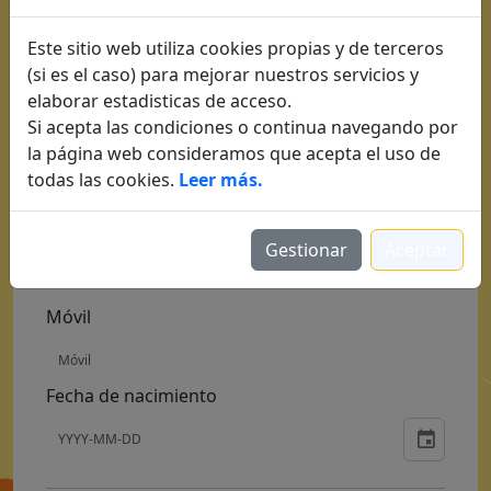
Inscripción gratuita
Este sitio web utiliza cookies propias y de terceros
(si es el caso) para mejorar nuestros servicios y
elaborar estadisticas de acceso.
Hombre
Mujer
Si acepta las condiciones o continua navegando por
la página web consideramos que acepta el uso de
Nombre
todas las cookies.
Leer más.
Apellidos
Gestionar
Aceptar
Móvil
Fecha de nacimiento
event